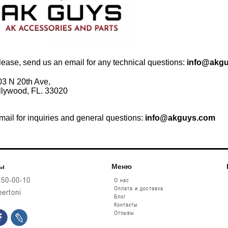
Please, send us an email for any technical questions:
info@akg
3 N 20th Ave,
llywood, FL. 33020
Email for inquiries and general questions:
info@akguys.com
ты
Меню
450-00-10
О нас
Оплата и доставка
bertoni
Блог
Контакты
Отзывы