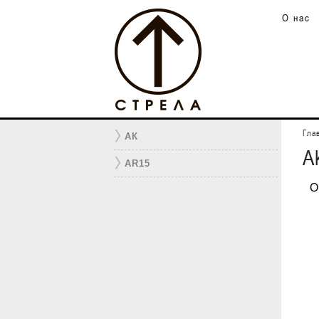
О нас
Гла
АК
A
AR15