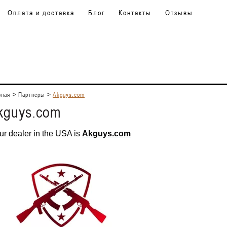
Оплата и доставка
Блог
Контакты
Отзывы
вная
>
Партнеры
>
Akguys.com
kguys.com
Our dealer in the USA is
A
kguys.com