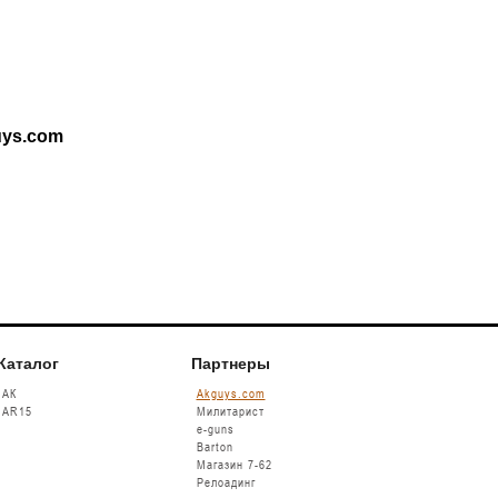
uys.com
Каталог
Партнеры
АК
Akguys.com
AR15
Милитарист
e-guns
Barton
Магазин 7-62
Релоадинг