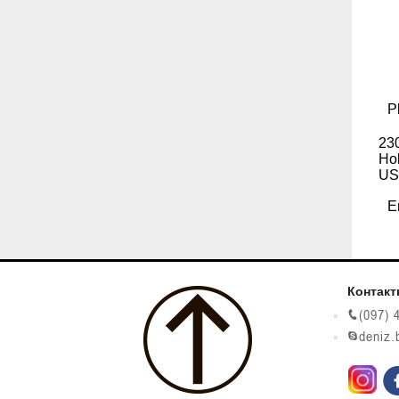
230
Ho
US
Контак
(097) 
deniz.